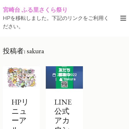
コ
宮崎台 ふる里さくら祭り
ン
HPを移転しました。下記のリンクをご利用く
テ
ださい。
ン
ツ
へ
投稿者:
sakura
ス
キ
ッ
22 3月 2023
21 3月 2022
プ
sakura
sakura
(Enter
を
HPリ
LINE
押
ニュ
公式
す)
ーア
アカ