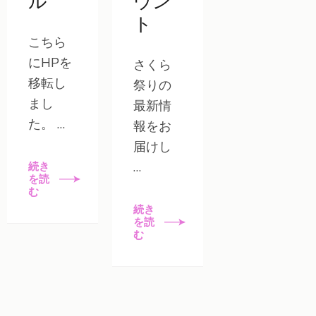
ル
ウン
ト
こちら
にHPを
さくら
移転し
祭りの
まし
最新情
た。 …
報をお
届けし
…
続き
を読
む
続き
を読
む